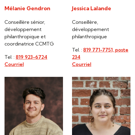
Mélanie Gendron
Jessica Lalande
Conseillère sénior,
Conseillère,
développement
développement
philanthropique et
philanthropique
coordinatrice CCMTG
Tel. :
819 771-7751, poste
Tel. :
819 923-6724
234
Courriel
Courriel