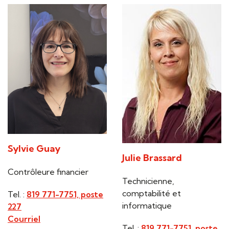
Sylvie Guay
Julie Brassard
Contrôleure financier
Technicienne,
comptabilité et
Tel. :
819 771-7751, poste
informatique
227
Courriel
Tel. :
819 771-7751, poste