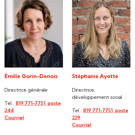
Émilie Gorin-Denois
Stéphanie Ayotte
Directrice générale
Directrice,
développement social
Tel. :
819 771-7751, poste
244
Tel. :
819 771-7751, poste
Courriel
229
Courriel