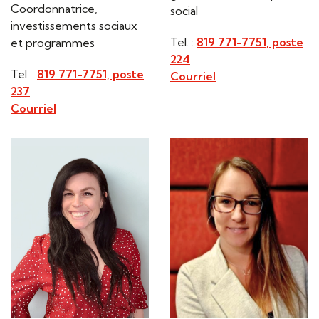
Coordonnatrice,
social
investissements sociaux
Tel. :
819 771-7751, poste
et programmes
224
Tel. :
819 771-7751, poste
Courriel
237
Courriel