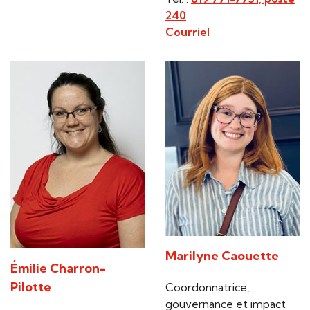
240
Courriel
Marilyne Caouette
Émilie Charron-
Pilotte
Coordonnatrice,
gouvernance et impact