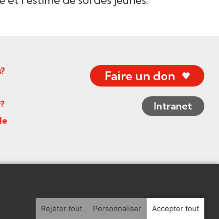
?
Faire un don
?
Intranet
de
dentialité
eurs
Rejeter tout
Personnaliser
Accepter tout