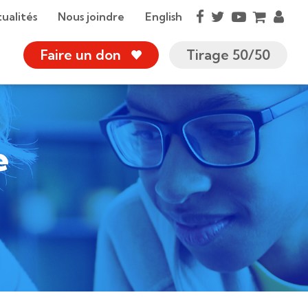
ualités
Nous joindre
English
Faire un don
Tirage 50/50
e